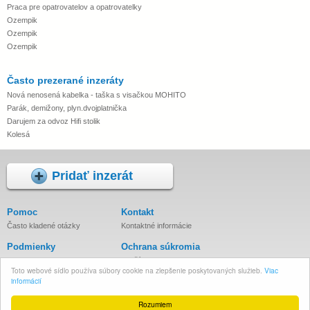
Praca pre opatrovatelov a opatrovatelky
Ozempik
Ozempik
Ozempik
Často prezerané inzeráty
Nová nenosená kabelka - taška s visačkou MOHITO
Parák, demižony, plyn.dvojplatnička
Darujem za odvoz Hifi stolik
Kolesá
Pridať inzerát
Pomoc
Kontakt
Často kladené otázky
Kontaktné informácie
Podmienky
Ochrana súkromia
Podmienky inzercie
Používanie cookies
Toto webové sídlo používa súbory cookie na zlepšenie poskytovaných služieb.
Viac
Zásady spracovania osobných
informácií
údajov
Rozumiem