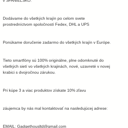
v ŠPANIELSKO.
Dodávame do všetkých krajín po celom svete
prostredníctvom spoločností Fedex, DHL a UPS
Ponúkame doručenie zadarmo do všetkých krajín v Európe.
Tieto smartfóny sú 100% originálne, plne odomknuté do
všetkých sietí vo všetkých krajinách, nové, uzavreté v novej
krabici s dvojročnou zárukou.
Pri kúpe 3 a viac produktov získate 10% zľavu
záujemca by nás mal kontaktovať na nasledujúcej adrese:
EMAIL: Gadgethousltd@gmail.com