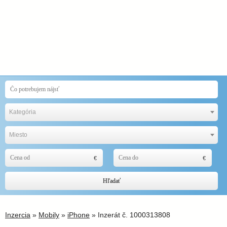
Kategória
Miesto
Hľadať
Inzercia
»
Mobily
»
iPhone
» Inzerát č. 1000313808