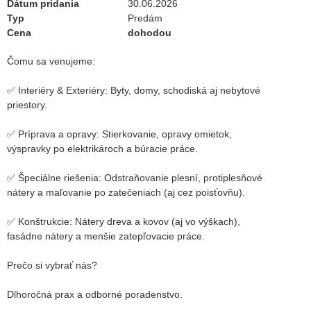
Dátum pridania
30.06.2026
Typ
Predám
Cena
dohodou
Čomu sa venujeme:
✅ Interiéry & Exteriéry: Byty, domy, schodiská aj nebytové
priestory.
✅ Príprava a opravy: Stierkovanie, opravy omietok,
výspravky po elektrikároch a búracie práce.
✅ Špeciálne riešenia: Odstraňovanie plesní, protiplesňové
nátery a maľovanie po zatečeniach (aj cez poisťovňu).
✅ Konštrukcie: Nátery dreva a kovov (aj vo výškach),
fasádne nátery a menšie zatepľovacie práce.
​Prečo si vybrať nás?
Dlhoročná prax a odborné poradenstvo.