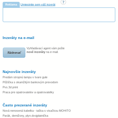
Reklama
Umiestnite sem váš inzerát
Inzeráty na e-mail
Vyhľadávací agent vám pošle
nové inzeráty
na e-mail.
Aktivovať
Najnovšie inzeráty
Predám stropnú lampu v tvare gule
Pôžička s okamžitým bankovým prevodom
Pvs.3d print
Praca pre opatrovatelov a opatrovatelky
Často prezerané inzeráty
Nová nenosená kabelka - taška s visačkou MOHITO
Parák, demižony, plyn.dvojplatnička