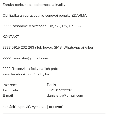
​Záruka serióznosti, odbornosti a kvality.
​Obhliadka a vypracovanie cenovej ponuky ZDARMA.
​???? Pôsobíme v okresoch: BA, SC, DS, PK, GA.
​KONTAKT:
???? 0915 232 263 (Tel. hovor, SMS, WhatsApp aj Viber)
???? danis.stav@gmail.com
???? Recenzie a fotky našich prác:
www.facebook.com/malby.ba
Inzerent
Danis
Tel. číslo
+421915232263
E-mail
danis.stav@gmail.com
nahlásiť
|
upraviť / vymazať
|
topovať