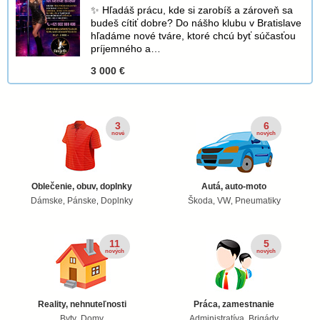
✨ Hľadáš prácu, kde si zarobíš a zároveň sa
budeš cítiť dobre? Do nášho klubu v Bratislave
hľadáme nové tváre, ktoré chcú byť súčasťou
príjemného a…
3 000 €
3
6
nové
nových
Oblečenie, obuv, doplnky
Autá, auto-moto
Dámske
Pánske
Doplnky
Škoda
VW
Pneumatiky
,
,
,
,
11
5
nových
nových
Reality, nehnuteľnosti
Práca, zamestnanie
Byty
Domy
Administratíva
Brigády
,
,