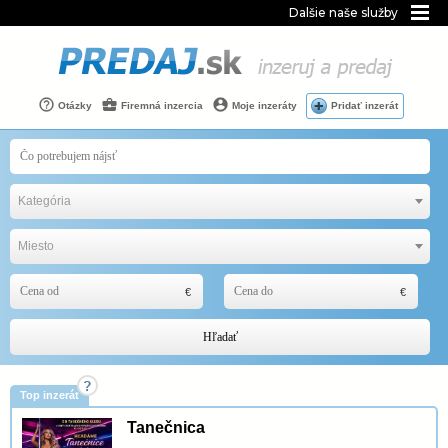
Dalšie naše služby
Otázky
Firemná inzercia
Moje inzeráty
Pridať inzerát
Kategória
Miesto
Hľadať
Top inzerát
Tanečnica