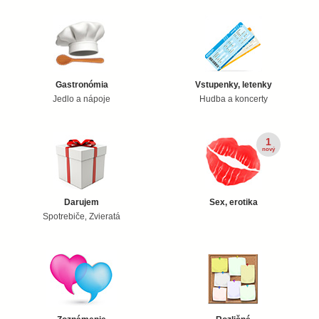
Gastronómia
Vstupenky, letenky
Jedlo a nápoje
Hudba a koncerty
1
nový
Darujem
Sex, erotika
Spotrebiče
Zvieratá
,