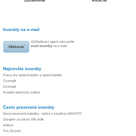
Zoznámenie
Rozličné
Inzeráty na e-mail
Vyhľadávací agent vám pošle
nové inzeráty
na e-mail.
Aktivovať
Najnovšie inzeráty
Praca pre opatrovatelov a opatrovatelky
Ozempik
Ozempik
Predám elektrický traktor
Často prezerané inzeráty
Nová nenosená kabelka - taška s visačkou MOHITO
Darujem za odvoz Hifi stolik
Kolesá
Pvs.3d print