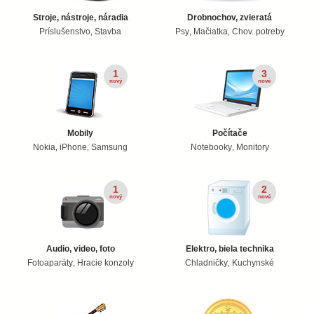
Stroje, nástroje, náradia
Drobnochov, zvieratá
Príslušenstvo
Stavba
Psy
Mačiatka
Chov. potreby
,
,
,
1
3
nový
nové
Mobily
Počítače
Nokia
iPhone
Samsung
Notebooky
Monitory
,
,
,
1
2
nový
nové
Audio, video, foto
Elektro, biela technika
Fotoaparáty
Hracie konzoly
Chladničky
Kuchynské
,
,