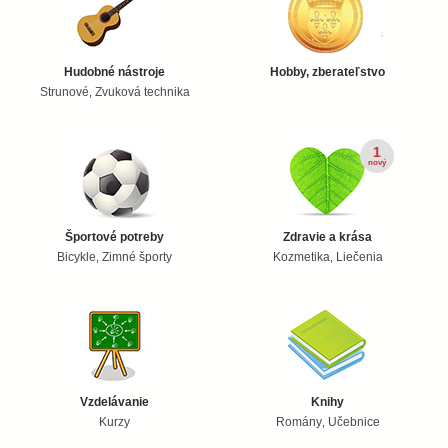
Hudobné nástroje
Hobby, zberateľstvo
Strunové
Zvuková technika
,
1
nový
Športové potreby
Zdravie a krása
Bicykle
Zimné športy
Kozmetika
Liečenia
,
,
Vzdelávanie
Knihy
Kurzy
Romány
Učebnice
,