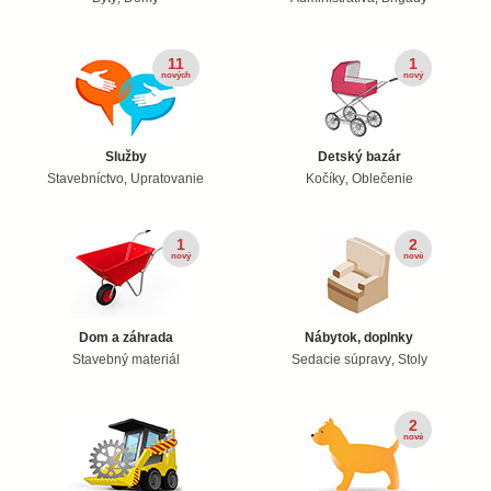
11
1
nových
nový
Služby
Detský bazár
Stavebníctvo
Upratovanie
Kočíky
Oblečenie
,
,
1
2
nový
nové
Dom a záhrada
Nábytok, doplnky
Stavebný materiál
Sedacie súpravy
Stoly
,
2
nové