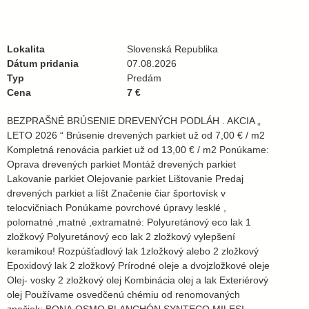
Lokalita
Slovenská Republika
Dátum pridania
07.08.2026
Typ
Predám
Cena
7 €
BEZPRAŠNÉ BRÚSENIE DREVENÝCH PODLÁH . AKCIA „
LETO 2026 “ Brúsenie drevených parkiet už od 7,00 € / m2
Kompletná renovácia parkiet už od 13,00 € / m2 Ponúkame:
Oprava drevených parkiet Montáž drevených parkiet
Lakovanie parkiet Olejovanie parkiet Lištovanie Predaj
drevených parkiet a líšt Značenie čiar športovísk v
telocvičniach Ponúkame povrchové úpravy lesklé ,
polomatné ,matné ,extramatné: Polyuretánový eco lak 1
zložkový Polyuretánový eco lak 2 zložkový vylepšení
keramikou! Rozpúšťadlový lak 1zložkový alebo 2 zložkový
Epoxidový lak 2 zložkový Prírodné oleje a dvojzložkové oleje
Olej- vosky 2 zložkový olej Kombinácia olej a lak Exteriérový
olej Používame osvedčenú chémiu od renomovaných