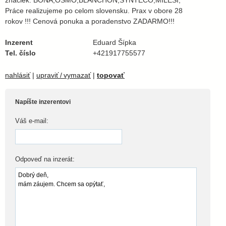
značiek: BONA,OSMO,BLANCHÓN,SYNTECO,MILESI,
Práce realizujeme po celom slovensku. Prax v obore 28
rokov !!! Cenová ponuka a poradenstvo ZADARMO!!!
Inzerent
Eduard Šípka
Tel. číslo
+421917755577
nahlásiť
|
upraviť / vymazať
|
topovať
Napíšte inzerentovi
Váš e-mail:
Odpoveď na inzerát: