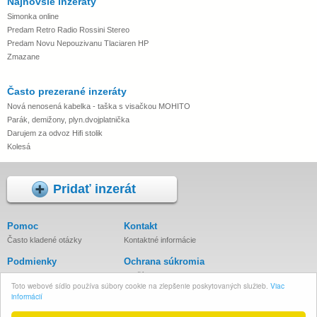
Najnovšie inzeráty
Simonka online
Predam Retro Radio Rossini Stereo
Predam Novu Nepouzivanu Tlaciaren HP
Zmazane
Často prezerané inzeráty
Nová nenosená kabelka - taška s visačkou MOHITO
Parák, demižony, plyn.dvojplatnička
Darujem za odvoz Hifi stolik
Kolesá
Pridať inzerát
Pomoc
Kontakt
Často kladené otázky
Kontaktné informácie
Podmienky
Ochrana súkromia
Podmienky inzercie
Používanie cookies
Toto webové sídlo používa súbory cookie na zlepšenie poskytovaných služieb.
Viac
Zásady spracovania osobných
informácií
údajov