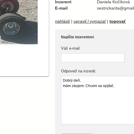
Inzerent
Daniela Kočíková
E-mail
sestrickarita@gmai
nahlásiť
|
upraviť / vymazať
|
topovať
Napíšte inzerentovi
Váš e-mail:
Odpoveď na inzerát: