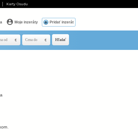
Karty Osudu
ia
Moje inzeráty
Pridať inzerát
Hľadať
ka
okom.