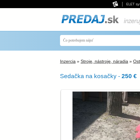
ELET sy
Inzercia
»
Stroje, nástroje, náradia
»
Ost
Sedačka na kosačky -
250 €