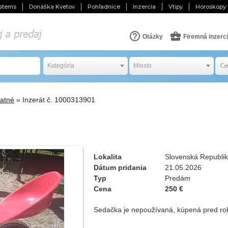
stems
Donáška Kvetov
Pohľadnice
Inzercia
Vtipy
Horoskopy
Otázky
Firemná inzerc
Kategória
Miesto
atné
» Inzerát č. 1000313901
Lokalita
Slovenská Republi
Dátum pridania
21.05.2026
Typ
Predám
Cena
250 €
Sedačka je nepoužívaná, kúpená pred r