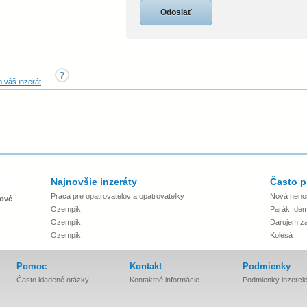
 váš inzerát
Najnovšie inzeráty
Často p
Praca pre opatrovatelov a opatrovatelky
Nová neno
ové
Ozempik
Parák, dem
Ozempik
Darujem za 
Ozempik
Kolesá
Pomoc
Kontakt
Podmienky
Často kladené otázky
Kontaktné informácie
Podmienky inzerci