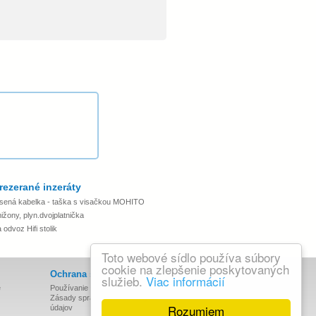
rezerané inzeráty
sená kabelka - taška s visačkou MOHITO
ižony, plyn.dvojplatnička
odvoz Hifi stolik
Toto webové sídlo používa súbory
cookie na zlepšenie poskytovaných
Ochrana súkromia
služieb.
Viac informácií
e
Používanie cookies
Zásady spracovania osobných
Rozumiem
údajov