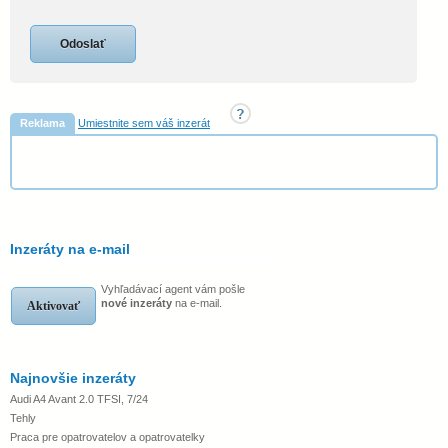
Reklama
Umiestnite sem váš inzerát
Inzeráty na e-mail
Vyhľadávací agent vám pošle
nové inzeráty
na e-mail.
Aktivovať
Najnovšie inzeráty
Audi A4 Avant 2.0 TFSI, 7/24
Tehly
Praca pre opatrovatelov a opatrovatelky