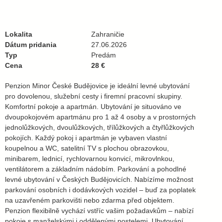
Lokalita
Zahraničie
Dátum pridania
27.06.2026
Typ
Predám
Cena
28 €
Penzion Minor České Budějovice je ideální levné ubytování
pro dovolenou, služební cesty i firemní pracovní skupiny.
Komfortní pokoje a apartmán. Ubytování je situováno ve
dvoupokojovém apartmánu pro 1 až 4 osoby a v prostorných
jednolůžkových, dvoulůžkových, třílůžkových a čtyřlůžkových
pokojích. Každý pokoj i apartmán je vybaven vlastní
koupelnou a WC, satelitní TV s plochou obrazovkou,
minibarem, lednicí, rychlovarnou konvicí, mikrovlnkou,
ventilátorem a základním nádobím. Parkování a pohodlné
levné ubytování v Českých Budějovicích. Nabízíme možnost
parkování osobních i dodávkových vozidel – buď za poplatek
na uzavřeném parkovišti nebo zdarma před objektem.
Penzion flexibilně vychází vstříc vašim požadavkům – nabízí
pokoje s manželskými i oddělenými postelemi. Ubytování