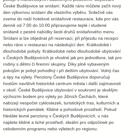
České Budějovice se snídaní. Každé ráno můžete začít nový
den výbornou snídaní dle vlastního výběru. Srdečně vás
zveme do naší hotelové snídaňové restaurace, kde pro vás
denně od 7:00 do 10:00 připravujeme teplé i studené
snídaně z pestré nabídky šesti druhů snídaňového menu.
Snídani si lze objednat při rezervaci, při příjezdu na recepci
nebo ráno v restauraci na následující den. Krátkodobé i
dlouhodobé pobyty. Krátkodobé nebo dlouhodobé ubytování
v Českých Budějovicích je vhodné jak pro jednotlivce, tak pro
rodiny s dětmi či firemní skupiny. Díky plně vybaveným
pokojům je pobyt pohodlný i při delším ubytování. Volný čas
a tipy na výlety. Penziony České Budějovice doporučují
hostům navštívit historické centrum města i další zajímavosti
v okolí. České Budějovice ubytování v soukromí je skvělým
výchozím bodem pro výlety po Jižních Čechách, které
nabízejí nespočet cyklostezek, turistických tras, kulturních a
historických památek. Klidné a pohodové prostředí. Pokud
hledáte levné penziony v Českých Budějovicích, u nás
najdete klidné a tiché prostředí, ideální pro odpočinek po
celodenním programu nebo výletech po regionu.