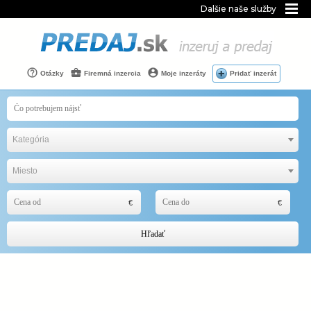
Dalšie naše služby
Otázky
Firemná inzercia
Moje inzeráty
Pridať inzerát
Kategória
Miesto
Hľadať