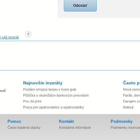
 váš inzerát
Najnovšie inzeráty
Často p
Predám stropnú lampu v tvare gule
Nová neno
ové
Pôžička s okamžitým bankovým prevodom
Parák, dem
Pvs.3d print
Darujem za 
Praca pre opatrovatelov a opatrovatelky
Kolesá
Pomoc
Kontakt
Podmienky
Často kladené otázky
Kontaktné informácie
Podmienky inzerci