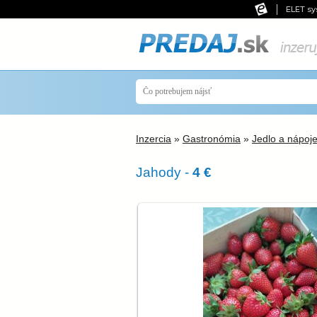
ELET sy
Inzercia
»
Gastronómia
»
Jedlo a nápoj
Jahody -
4 €