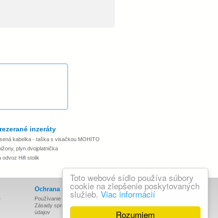
rezerané inzeráty
sená kabelka - taška s visačkou MOHITO
ižony, plyn.dvojplatnička
odvoz Hifi stolik
Toto webové sídlo používa súbory
cookie na zlepšenie poskytovaných
Ochrana súkromia
služieb.
Viac informácií
e
Používanie cookies
Zásady spracovania osobných
Rozumiem
údajov