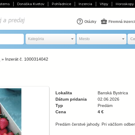
stems
Donáška Kvetov
Pohľadnice
Inzercia
Vtipy
Horoskopy
Otázky
Firemná inzerc
Kategória
Miesto
e
» Inzerát č. 1000314042
Lokalita
Banská Bystrica
Dátum pridania
02.06.2026
Typ
Predám
Cena
4 €
Predám čerstvé jahody. Pri väčšom odbe