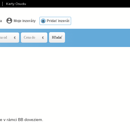
Karty Osudu
ia
Moje inzeráty
Pridať inzerát
Hľadať
re v rámci BB doveziem.