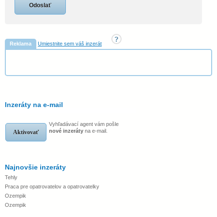
Reklama
Umiestnite sem váš inzerát
Inzeráty na e-mail
Vyhľadávací agent vám pošle
nové inzeráty
na e-mail.
Aktivovať
Najnovšie inzeráty
Tehly
Praca pre opatrovatelov a opatrovatelky
Ozempik
Ozempik