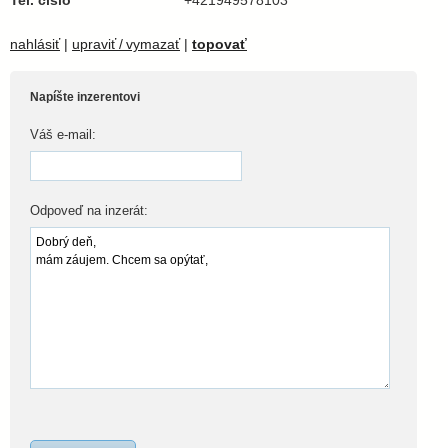
Tel. číslo
+421949578103
nahlásiť
|
upraviť / vymazať
|
topovať
Napíšte inzerentovi
Váš e-mail:
Odpoveď na inzerát: