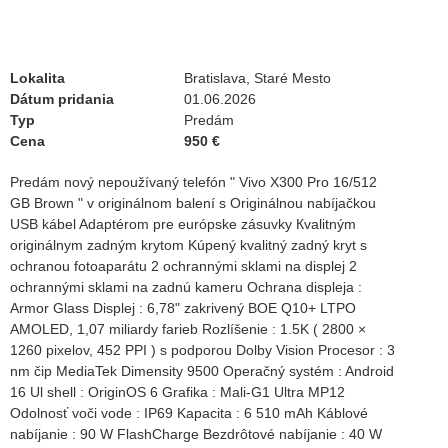
Lokalita
Bratislava, Staré Mesto
Dátum pridania
01.06.2026
Typ
Predám
Cena
950 €
Predám nový nepoužívaný telefón " Vivo X300 Pro 16/512
GB Brown " v originálnom balení s Originálnou nabíjačkou
USB kábel Adaptérom pre európske zásuvky Кvalitným
originálnym zadným krytom Kúpený kvalitný zadný kryt s
ochranou fotoaparátu 2 ochrannými sklami na displej 2
ochrannými sklami na zadnú kameru Ochrana displeja :
Armor Glass Displej : 6,78" zakrivený BOE Q10+ LTPO
AMOLED, 1,07 miliardy farieb Rozlíšenie : 1.5K ( 2800 ×
1260 pixelov, 452 PPI ) s podporou Dolby Vision Procesor : 3
nm čip MediaTek Dimensity 9500 Operačný systém : Android
16 Ul shell : OriginOS 6 Grafika : Mali-G1 Ultra MP12
Odolnosť voči vode : IP69 Kapacita : 6 510 mAh Káblové
nabíjanie : 90 W FlashCharge Bezdrôtové nabíjanie : 40 W