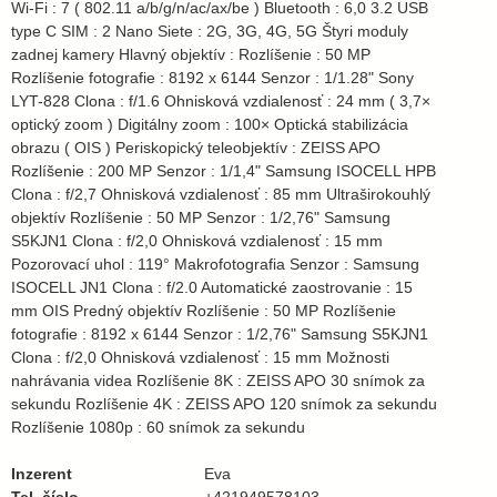
Wi-Fi : 7 ( 802.11 a/b/g/n/ac/ax/be ) Bluetooth : 6,0 3.2 USB
type C SIM : 2 Nano Siete : 2G, 3G, 4G, 5G Štyri moduly
zadnej kamery Hlavný objektív : Rozlíšenie : 50 MP
Rozlíšenie fotografie : 8192 x 6144 Senzor : 1/1.28" Sony
LYT-828 Clona : f/1.6 Ohnisková vzdialenosť : 24 mm ( 3,7×
optický zoom ) Digitálny zoom : 100× Optická stabilizácia
obrazu ( OIS ) Periskopický teleobjektív : ZEISS APO
Rozlíšenie : 200 MP Senzor : 1/1,4" Samsung ISOCELL HPB
Clona : f/2,7 Ohnisková vzdialenosť : 85 mm Ultraširokouhlý
objektív Rozlíšenie : 50 MP Senzor : 1/2,76" Samsung
S5KJN1 Clona : f/2,0 Ohnisková vzdialenosť : 15 mm
Pozorovací uhol : 119° Makrofotografia Senzor : Samsung
ISOCELL JN1 Clona : f/2.0 Automatické zaostrovanie : 15
mm OIS Predný objektív Rozlíšenie : 50 MP Rozlíšenie
fotografie : 8192 x 6144 Senzor : 1/2,76" Samsung S5KJN1
Clona : f/2,0 Ohnisková vzdialenosť : 15 mm Možnosti
nahrávania videa Rozlíšenie 8K : ZEISS APO 30 snímok za
sekundu Rozlíšenie 4K : ZEISS APO 120 snímok za sekundu
Rozlíšenie 1080p : 60 snímok za sekundu
Inzerent
Eva