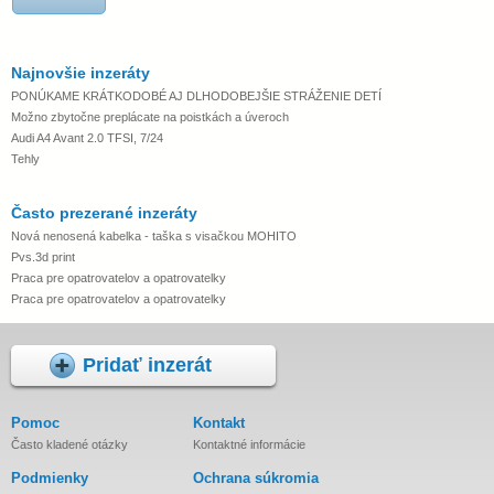
Najnovšie inzeráty
PONÚKAME KRÁTKODOBÉ AJ DLHODOBEJŠIE STRÁŽENIE DETÍ
Možno zbytočne preplácate na poistkách a úveroch
Audi A4 Avant 2.0 TFSI, 7/24
Tehly
Často prezerané inzeráty
Nová nenosená kabelka - taška s visačkou MOHITO
Pvs.3d print
Praca pre opatrovatelov a opatrovatelky
Praca pre opatrovatelov a opatrovatelky
Pridať inzerát
Pomoc
Kontakt
Často kladené otázky
Kontaktné informácie
Podmienky
Ochrana súkromia