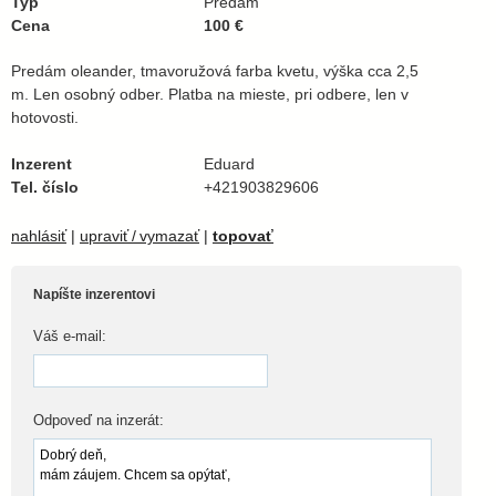
Typ
Predám
Cena
100 €
Predám oleander, tmavoružová farba kvetu, výška cca 2,5
m. Len osobný odber. Platba na mieste, pri odbere, len v
hotovosti.
Inzerent
Eduard
Tel. číslo
+421903829606
nahlásiť
|
upraviť / vymazať
|
topovať
Napíšte inzerentovi
Váš e-mail:
Odpoveď na inzerát: