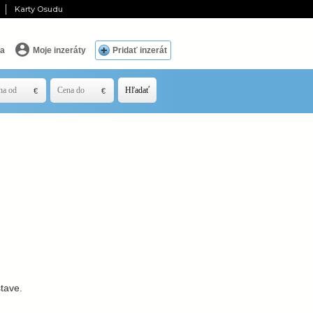
Karty Osudu
ia
Moje inzeráty
Pridať inzerát
Hľadať
tave.