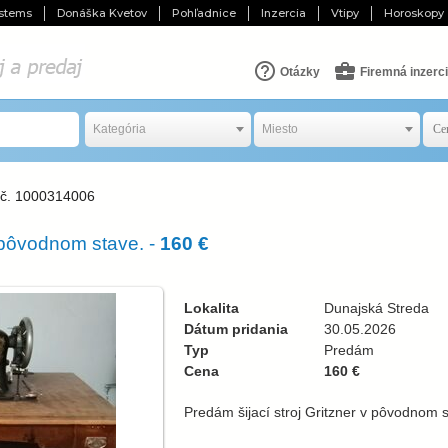
stems
Donáška Kvetov
Pohľadnice
Inzercia
Vtipy
Horoskopy
Otázky
Firemná inzerc
Kategória
Miesto
 č. 1000314006
v pôvodnom stave. -
160 €
Lokalita
Dunajská Streda
Dátum pridania
30.05.2026
Typ
Predám
Cena
160 €
Predám šijací stroj Gritzner v pôvodnom s