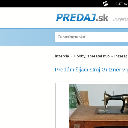
ELET sy
Inzercia
»
Hobby, zberateľstvo
» Inzerát
Predám šijací stroj Gritzner 