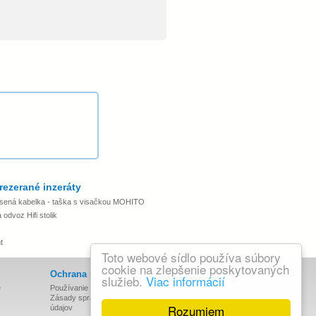
rezerané inzeráty
sená kabelka - taška s visačkou MOHITO
odvoz Hifi stolik
t
Toto webové sídlo používa súbory
cookie na zlepšenie poskytovaných
Ochrana súkromia
služieb.
Viac informácií
e
Používanie cookies
Zásady spracovania osobných
Rozumiem
údajov