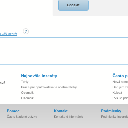
 váš inzerát
Najnovšie inzeráty
Často p
Tehly
Nová neno
ové
Praca pre opatrovatelov a opatrovatelky
Darujem za 
Ozempik
Kolesá
Ozempik
Pvs.3d prin
Pomoc
Kontakt
Podmienky
Často kladené otázky
Kontaktné informácie
Podmienky inzerci