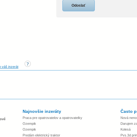
 váš inzerát
Najnovšie inzeráty
Často p
Praca pre opatrovatelov a opatrovatelky
Nová neno
ové
Ozempik
Darujem za 
Ozempik
Kolesá
Predám elektrický traktor
Pvs.3d prin