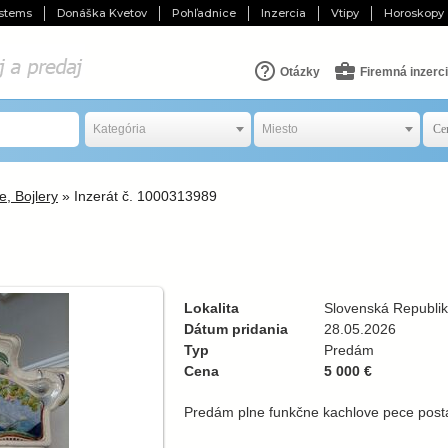
stems
Donáška Kvetov
Pohľadnice
Inzercia
Vtipy
Horoskopy
Otázky
Firemná inzerc
Kategória
Miesto
e, Bojlery
» Inzerát č. 1000313989
Lokalita
Slovenská Republi
Dátum pridania
28.05.2026
Typ
Predám
Cena
5 000 €
Predám plne funkčne kachlove pece post