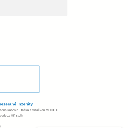
rezerané inzeráty
sená kabelka - taška s visačkou MOHITO
odvoz Hifi stolik
t