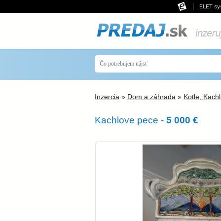
ELET sy
Inzercia
»
Dom a záhrada
»
Kotle, Kachl
Kachlove pece -
5 000 €