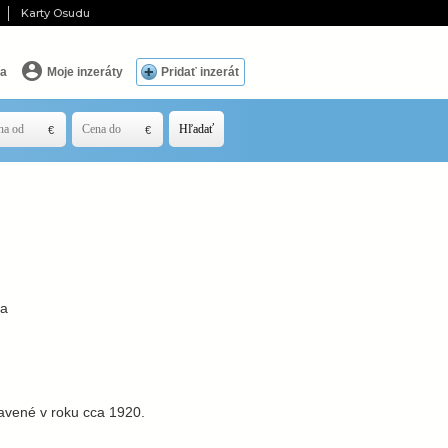
Karty Osudu
ia
Moje inzeráty
Pridať inzerát
Hľadať
ka
avené v roku cca 1920.