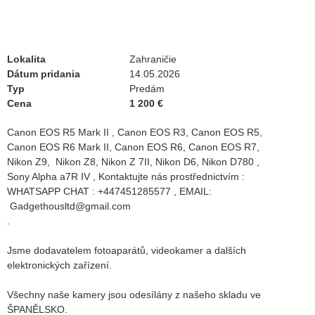
Lokalita
Zahraničie
Dátum pridania
14.05.2026
Typ
Predám
Cena
1 200 €
Canon EOS R5 Mark II , Canon EOS R3, Canon EOS R5,
Canon EOS R6 Mark II, Canon EOS R6, Canon EOS R7,
Nikon Z9, Nikon Z8, Nikon Z 7II, Nikon D6, Nikon D780 ,
Sony Alpha a7R IV , Kontaktujte nás prostřednictvím :
WHATSAPP CHAT : +447451285577 , EMAIL:
Gadgethousltd@gmail.com
.
Jsme dodavatelem fotoaparátů, videokamer a dalších
elektronických zařízení.
Všechny naše kamery jsou odesílány z našeho skladu ve
ŠPANĚLSKO.