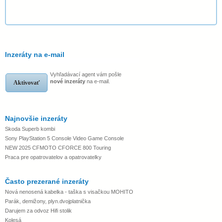
Inzeráty na e-mail
Vyhľadávací agent vám pošle
nové inzeráty
na e-mail.
Aktivovať
Najnovšie inzeráty
Skoda Superb kombi
Sony PlayStation 5 Console Video Game Console
NEW 2025 CFMOTO CFORCE 800 Touring
Praca pre opatrovatelov a opatrovatelky
Často prezerané inzeráty
Nová nenosená kabelka - taška s visačkou MOHITO
Parák, demižony, plyn.dvojplatnička
Darujem za odvoz Hifi stolik
Kolesá