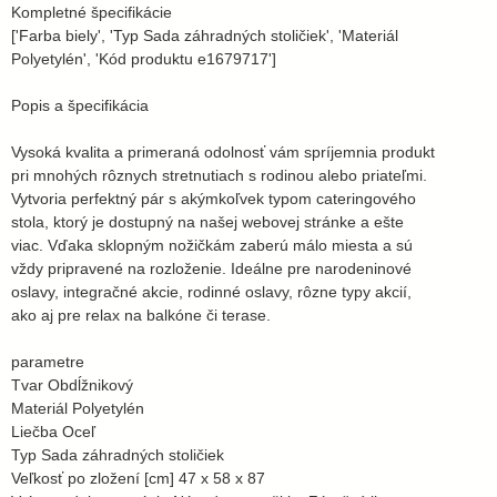
Kompletné špecifikácie
['Farba biely', 'Typ Sada záhradných stoličiek', 'Materiál
Polyetylén', 'Kód produktu e1679717']
Popis a špecifikácia
Vysoká kvalita a primeraná odolnosť vám spríjemnia produkt
pri mnohých rôznych stretnutiach s rodinou alebo priateľmi.
Vytvoria perfektný pár s akýmkoľvek typom cateringového
stola, ktorý je dostupný na našej webovej stránke a ešte
viac. Vďaka sklopným nožičkám zaberú málo miesta a sú
vždy pripravené na rozloženie. Ideálne pre narodeninové
oslavy, integračné akcie, rodinné oslavy, rôzne typy akcií,
ako aj pre relax na balkóne či terase.
parametre
Tvar Obdĺžnikový
Materiál Polyetylén
Liečba Oceľ
Typ Sada záhradných stoličiek
Veľkosť po zložení [cm] 47 x 58 x 87