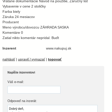
Vrátane dokumentácie Návod na použitie, Záručný list
Vybavenie v cene 2 stoličky
Farba biely
Záruka 24 mesiacov
Producent
Meno výrobcu/dovozcu ZÁHRADA SASKA
Komentáre 0
Zatial nikto komentár nepridal. Buďt
Inzerent
www.nakupuj.sk
nahlásiť
|
upraviť / vymazať
|
topovať
Napíšte inzerentovi
Váš e-mail:
Odpoveď na inzerát: