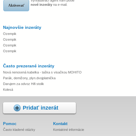
Vyhľadávací agent vám pošle
nové inzeráty
na e-mail.
Aktivovať
Najnovšie inzeráty
Ozempik
Ozempik
Ozempik
Ozempik
Často prezerané inzeráty
Nová nenosená kabelka - taška s visačkou MOHITO
Parák, demižony, plyn.dvojplatnička
Darujem za odvoz Hifi stolik
Kolesá
Pridať inzerát
Pomoc
Kontakt
Často kladené otázky
Kontaktné informácie