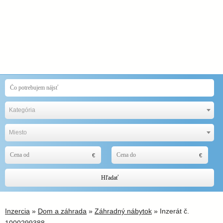
Kategória
Miesto
Hľadať
Inzercia
»
Dom a záhrada
»
Záhradný nábytok
» Inzerát č.